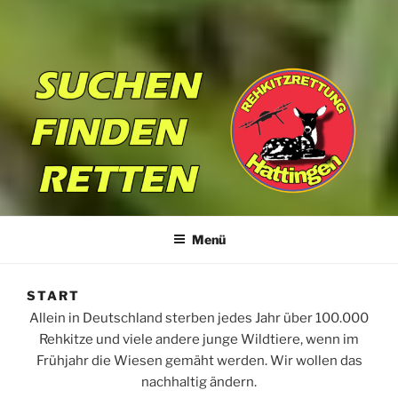
REHKITZRETTUNG
Suchen | Finden | Retten
HATTINGEN
Menü
START
Allein in Deutschland sterben jedes Jahr über 100.000
Rehkitze und viele andere junge Wildtiere, wenn im
Frühjahr die Wiesen gemäht werden. Wir wollen das
nachhaltig ändern.