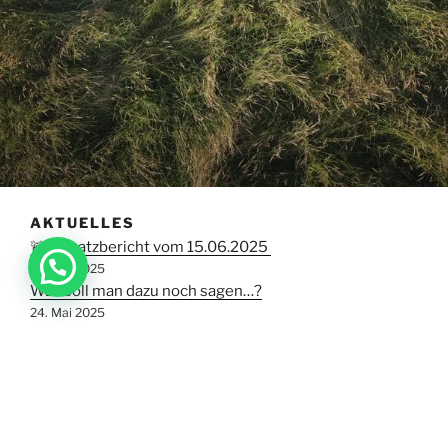
AKTUELLES
🚨 Einsatzbericht vom 15.06.2025
16. Juni 2025
Was soll man dazu noch sagen…?
24. Mai 2025
Einsatzbericht vom 09.05.2025 (Morgens)
10. Mai 2025
Alle weiteren Meldungen finden Sie unter dem Punkt
„
Neuigkeiten
„.