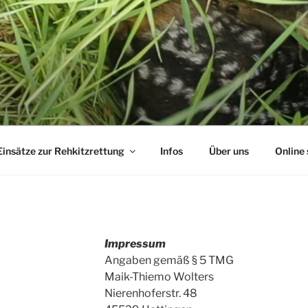
ETTUNG HATTINGEN
Einsätze zur Rehkitzrettung
Infos
Über uns
Online
Impressum
Angaben gemäß § 5 TMG
Maik-Thiemo Wolters
Nierenhoferstr. 48