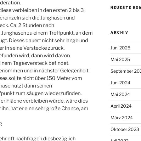
deration.
NEUESTE KO
diese verbleiben in den ersten 2 bis 3
vereinzeln sich die Junghasen und
eck. Ca. 2 Stunden nach
Junghasen zu einem Treffpunkt, an dem
ARCHIV
ugt. Dieses dauert nicht sehr lange und
Juni 2025
r in seine Verstecke zurück.
gefunden wird, dann wird davon
Mai 2025
einem Tagesversteck befindet.
genommen und in nächster Gelegenheit
September 20
ses sollte nicht über 150 Meter vom
Juni 2024
ghase nutzt dann seinen
ffpunkt zum säugen wiederzufinden.
Mai 2024
der Fläche verbleiben würde, wäre dies
April 2024
r ihn, hat er eine sehr große Chance, am
März 2024
g
Oktober 2023
sehr oft nachfragen diesbezüglich
Juli 2023