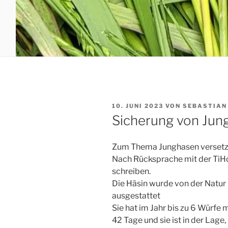
VERÖFFENTLICHT
10. JUNI 2023
VON
SEBASTIAN
AM
Sicherung von Jun
Zum Thema Junghasen versetz
Nach Rücksprache mit der TiH
schreiben.
Die Häsin wurde von der Natur
ausgestattet
Sie hat im Jahr bis zu 6 Würfe m
42 Tage und sie ist in der Lage