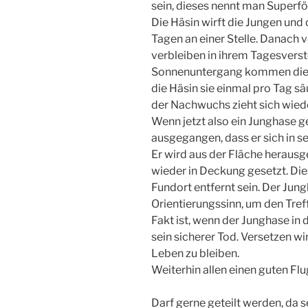
sein, dieses nennt man Superfö
Die Häsin wirft die Jungen und 
Tagen an einer Stelle. Danach 
verbleiben in ihrem Tagesverst
Sonnenuntergang kommen die 
die Häsin sie einmal pro Tag sä
der Nachwuchs zieht sich wiede
Wenn jetzt also ein Junghase 
ausgegangen, dass er sich in s
Er wird aus der Fläche heraus
wieder in Deckung gesetzt. Die
Fundort entfernt sein. Der Jun
Orientierungssinn, um den Tre
Fakt ist, wenn der Junghase in 
sein sicherer Tod. Versetzen wi
Leben zu bleiben.
Weiterhin allen einen guten Flu
Darf gerne geteilt werden, da 