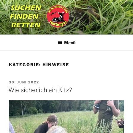
Zum
Inhalt
springen
REHKITZRETTUNG
Suchen | Finden | Retten
HATTINGEN
Menü
KATEGORIE:
HINWEISE
VERÖFFENTLICHT
30. JUNI 2022
AM
Wie sicher ich ein Kitz?