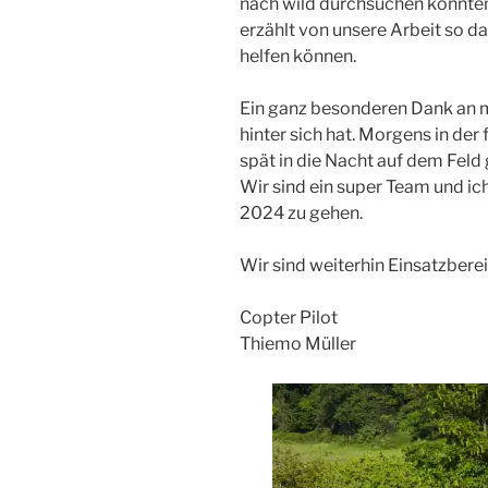
nach wild durchsuchen konnten,
erzählt von unsere Arbeit so 
helfen können.
Ein ganz besonderen Dank an 
hinter sich hat. Morgens in der
spät in die Nacht auf dem Feld g
Wir sind ein super Team und ic
2024 zu gehen.
Wir sind weiterhin Einsatzberei
Copter Pilot
Thiemo Müller