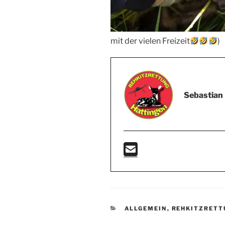
mit der vielen Freizeit
)
Sebastian
KATEGORIEN
ALLGEMEIN
,
REHKITZRETT