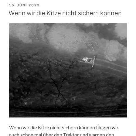
VERÖFFENTLICHT
15. JUNI 2022
AM
Wenn wir die Kitze nicht sichern können
Wenn wir die Kitze nicht sichern können fliegen wir
auch schon mal über den Traktor und warnen den