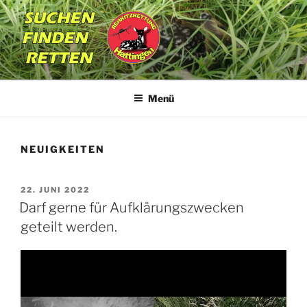
Zum
Inhalt
springen
REHKITZRETTUNG
Suchen | Finden | Retten
HATTINGEN
Menü
NEUIGKEITEN
VERÖFFENTLICHT
22. JUNI 2022
AM
Darf gerne für Aufklärungszwecken
geteilt werden.