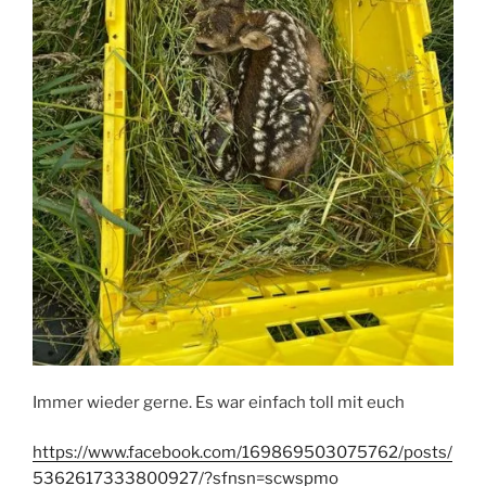
Immer wieder gerne. Es war einfach toll mit euch
https://www.facebook.com/169869503075762/posts/
5362617333800927/?sfnsn=scwspmo